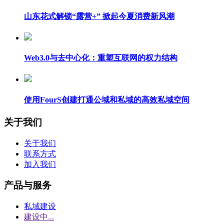
山东花式解锁“露营+” 掀起今夏消费新风潮
Web3.0与去中心化：重塑互联网的权力结构
使用FourS创建打通公域和私域的高效私域空间
关于我们
关于我们
联系方式
加入我们
产品与服务
私域建设
建设中...