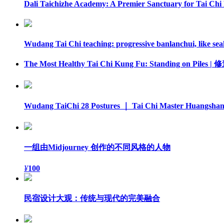
Dali Taichizhe Academy: A Premier Sanctuary for Tai Chi 
Wudang Tai Chi teaching: progressive banlanchui, like seal
The Most Healthy Tai Chi Kung Fu: Standing o
Wudang TaiChi 28 Postures ｜ Tai Chi Master Hu
一组由Midjourney 创作的不同风格的人物
¥
100
民宿设计大观：传统与现代的完美融合